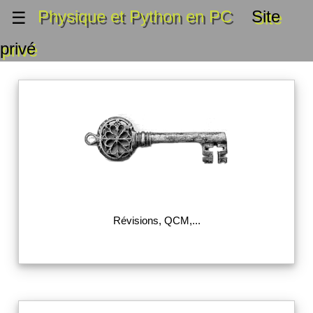
Physique et Python en PC
Site
☰
privé
Révisions, QCM,...