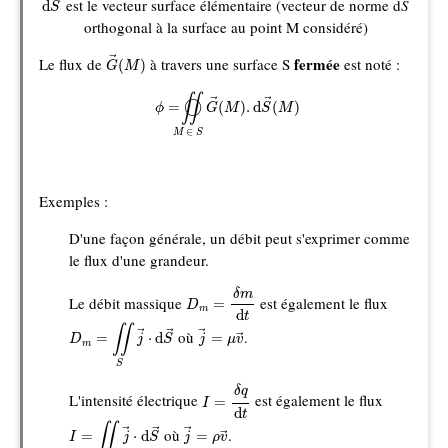
est le vecteur surface élémentaire (vecteur de norme d
S
→
d
S
orthogonal à la surface au point M considéré)
G
→
(
M
)
fermée
Le flux de
à travers une surface S
est noté :
→
(
)
G
M
ϕ
=
◯
∬
M
∈
S
G
→
(
M
)
.
d
S
→
(
M
)
∬
◯
→
→
=
(
)
.
d
(
)
ϕ
G
M
S
M
∈
M
S
Exemples :
D'une façon générale, un débit peut s'exprimer comme
le flux d'une grandeur.
D
m
=
δ
m
d
t
δ
m
Le débit massique
est également le flux
=
D
m
d
t
D
m
=
∬
S
j
→
⋅
d
S
→
j
→
=
μ
v
→
∬
où
.
→
→
→
=
⋅
d
=
→
D
j
S
j
μ
v
m
S
I
=
δ
q
d
t
δ
q
L'intensité électrique
est également le flux
=
I
d
t
I
=
∬
S
j
→
⋅
d
S
→
j
→
=
ρ
v
→
∬
où
.
→
→
→
=
⋅
d
=
→
I
j
S
j
ρ
v