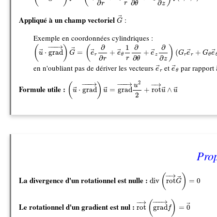
∂
∂
∂
r
r
θ
z
G
→
Appliqué à un champ vectoriel
:
→
G
Exemple en coordonnées cylindriques :
(
u
→
⋅
grad
→
)
G
→
=
(
e
→
r
∂
∂
r
+
e
→
θ
1
r
∂
∂
θ
+
e
→
z
∂
∂
z
)
(
G
r
e
→
r
+
G
θ
−
−−
→
∂
∂
∂
1
(
)
(
)
→
⋅
grad
=
+
+
(
+
→
→
→
→
→
→
u
G
e
e
e
G
e
G
e
r
z
r
r
θ
θ
∂
∂
∂
r
r
θ
z
e
→
r
e
→
θ
en n'oubliant pas de dériver les vecteurs
et
par rapport
→
→
e
e
r
θ
(
u
→
⋅
grad
→
)
u
→
=
grad
→
u
2
2
+
rot
→
u
→
∧
u
→
−
−−
→
−
−−
→
2
−
→
(
)
u
Formule utile :
⋅
grad
=
grad
+
rot
∧
→
→
→
→
u
u
u
u
2
Prop
div
(
rot
→
G
→
)
=
0
−
→
(
)
La divergence d'un rotationnel est nulle :
→
div
rot
=
0
G
rot
→
(
grad
→
f
)
=
0
→
−
−−
→
−
→
(
)
Le rotationnel d'un gradient est nul :
→
rot
grad
=
0
f