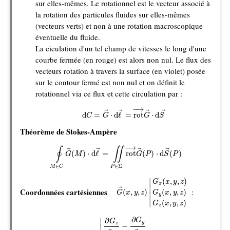
sur elles-mêmes. Le rotationnel est le vecteur associé à
la rotation des particules fluides sur elles-mêmes
(vecteurs verts) et non à une rotation macroscopique
éventuelle du fluide.
La ciculation d'un tel champ de vitesses le long d'une
courbe fermée (en rouge) est alors non nul. Le flux des
vecteurs rotation à travers la surface (en violet) posée
sur le contour fermé est non nul et on définit le
rotationnel via ce flux et cette circulation par :
d
C
=
G
→
⋅
d
ℓ
→
=
rot
→
G
→
⋅
d
S
→
−
→
→
→
→
→
d
=
⋅
d
ℓ
=
rot
⋅
d
C
G
G
S
Théorème de Stokes-Ampère
∮
M
∈
C
G
→
(
M
)
⋅
d
ℓ
→
=
∬
P
∈
Σ
rot
→
G
→
(
P
)
⋅
d
S
→
(
P
)
−
→
∮
∬
→
→
→
→
(
)
⋅
d
ℓ
=
rot
(
)
⋅
d
(
)
G
M
G
P
S
P
∈
∈
Σ
M
C
P
G
→
(
x
,
y
,
z
)
|
G
x
(
x
,
y
,
z
)
G
y
(
x
,
y
,
z
)
G
z
(
x
(
,
,
)
∣
G
x
y
z
x
∣

Coordonnées cartésiennes
:
→
(
,
,
)
(
,
,
)
G
x
y
z
G
x
y
z
∣
y
(
,
,
)
∣
G
x
y
z
z
rot
→
G
→
|
∂
G
z
∂
y
−
∂
G
y
∂
z
∂
G
x
∂
z
−
∂
G
z
∂
x
∂
G
y
∂
x
∂
∂
G
∣
G
y
z
−
∣
