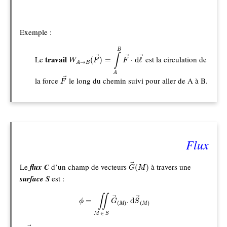
Exemple :
W
A
→
B
(
F
→
)
=
∫
A
B
F
→
⋅
d
ℓ
→
B
∫
travail
Le
est la circulation de
→
→
→
(
)
=
⋅
d
ℓ
W
F
F
→
A
B
A
F
→
la force
le long du chemin suivi pour aller de A à B.
→
F
Flux
G
→
(
M
)
Le
flux C
d’un champ de vecteurs
à travers une
→
(
)
G
M
surface S
est :
ϕ
=
∬
M
∈
S
G
→
(
M
)
.
d
S
→
(
M
)
∬
→
→
=
.
d
ϕ
G
S
(
)
(
)
M
M
∈
M
S
d
S
→