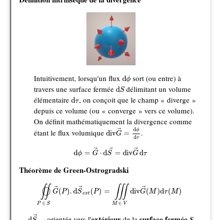
d
ϕ
Intuitivement, lorsqu'un flux
sort (ou entre) à
d
ϕ
d
S
travers une surface fermée
délimitant un volume
d
S
d
τ
élémentaire
, on conçoit que le champ « diverge »
d
τ
depuis ce volume (ou « converge » vers ce volume).
On définit mathématiquement la divergence comme
div
G
→
=
d
ϕ
d
τ
d
ϕ
étant le flux volumique
.
→
div
=
G
d
τ
d
ϕ
=
G
→
⋅
d
S
→
=
div
G
→
d
τ
→
→
→
d
=
⋅
d
=
div
d
ϕ
G
S
G
τ
Théorème de Green-Ostrogradski
◯
∬
P
∈
S
G
→
(
P
)
.
d
S
→
e
x
t
(
P
)
=
∭
M
∈
V
div
G
→
(
M
)
d
τ
(
M
)
∬
∭
◯
→
→
→
(
)
.
d
(
)
=
div
(
)
d
(
)
G
P
S
P
G
M
τ
M
e
x
t
∈
∈
P
S
M
V
d
S
→
e
x
t
extérieur
surface fermée
orientée vers l'
de la
S
→
d
S