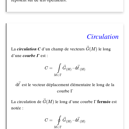
Circulation
G
→
(
M
)
La
circulation C
d’un champ de vecteurs
le long
→
(
)
G
M
d’une
courbe Γ
est :
C
=
∫
M
∈
Γ
G
→
(
M
)
⋅
d
ℓ
→
(
M
)
∫
→
→
=
⋅
d
ℓ
C
G
(
)
(
)
M
M
∈
Γ
M
d
ℓ
→
est le vecteur déplacement élémentaire le long de la
→
d
ℓ
courbe Γ
G
→
(
M
)
fermée
La circulation de
le long d’une courbe Γ
est
→
(
)
G
M
notée :
C
=
∮
M
∈
Γ
G
→
(
M
)
⋅
d
ℓ
→
(
M
)
∮
→
→
=
⋅
d
ℓ
C
G
(
)
(
)
M
M
∈
Γ
M